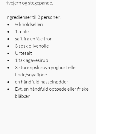
rivejern og stegepande.
Ingredienser til 2 personer: 
½ knoldselleri  
1 æble  
saft fra en ½ citron  
3 spsk olivenolie  
Urtesalt  
1 tsk agavesirup  
3 store spsk soya yoghurt eller 
fløde/soyafløde  
en håndfuld hasselnødder  
Evt. en håndfuld optøede eller friske 
blåbær 