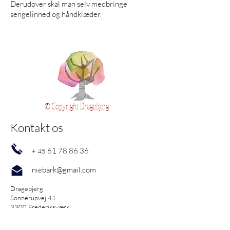
Derudover skal man selv medbringe
sengelinned og håndklæder.
© Copyright Dragebjerg
Kontakt os
61 78 86 36
+ 45
niebark@gmail.com
Dragebjerg
Sonnerupvej 41
3300 Frederiksværk
Danmark